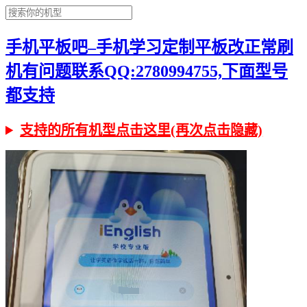
手机平板吧–手机学习定制平板改正常刷
机有问题联系QQ:2780994755,下面型号
都支持
支持的所有机型点击这里(再次点击隐藏)