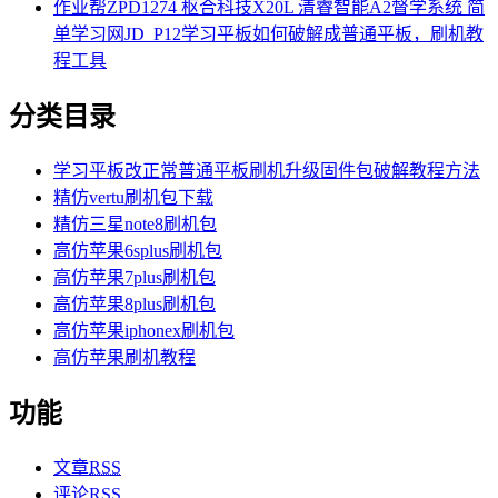
作业帮ZPD1274 枢合科技X20L 清睿智能A2督学系统 简
单学习网JD_P12学习平板如何破解成普通平板，刷机教
程工具
分类目录
学习平板改正常普通平板刷机升级固件包破解教程方法
精仿vertu刷机包下载
精仿三星note8刷机包
高仿苹果6splus刷机包
高仿苹果7plus刷机包
高仿苹果8plus刷机包
高仿苹果iphonex刷机包
高仿苹果刷机教程
功能
文章
RSS
评论
RSS