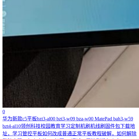
0
华为新款c5平板bzt3-al00 bzt3-w09 bza-w00 MatePad bah3-w59
bzt4-al10领创科技校园教育学习定制机刷机线刷固件包下载地
址，学习管控平板如何改成普通正常平板教程破解，如何解除