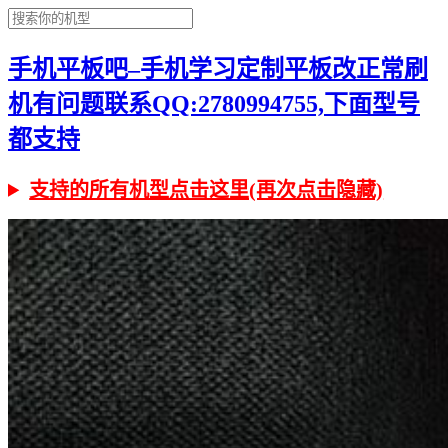
手机平板吧–手机学习定制平板改正常刷
机有问题联系QQ:2780994755,下面型号
都支持
支持的所有机型点击这里(再次点击隐藏)