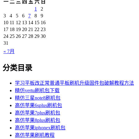
一
二
三
四
五
六
日
1
2
3
4
5
6
7
8
9
10
11
12
13
14
15
16
17
18
19
20
21
22
23
24
25
26
27
28
29
30
31
« 7月
分类目录
学习平板改正常普通平板刷机升级固件包破解教程方法
精仿vertu刷机包下载
精仿三星note8刷机包
高仿苹果6splus刷机包
高仿苹果7plus刷机包
高仿苹果8plus刷机包
高仿苹果iphonex刷机包
高仿苹果刷机教程