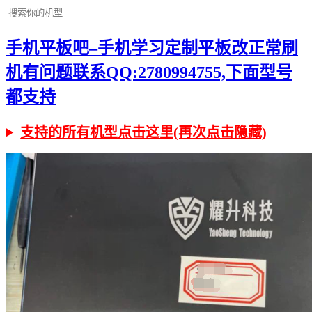
手机平板吧–手机学习定制平板改正常刷
机有问题联系QQ:2780994755,下面型号
都支持
支持的所有机型点击这里(再次点击隐藏)