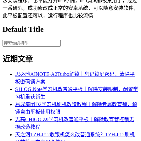
法安装程序，也不能打开usb存储，usb调试都被禁用了，经过
一番研究，成功修改成正常的安卓系统，可以随意安装软件，
此平板配置还可以，运行程序也比较流畅
Default Title
近期文章
思必驰AINOTE‑A2Turbo解锁｜忘记锁屏密码，清除平
板密码锁方案
S11 OG.Note学习机改普通平板｜解除安装限制，闲置学
习机重获新生
易成集团D2学习机刷机改造教程｜解除专属教育锁，解
锁自由平板使用权限
志高CHIGO Z9学习机改普通平板｜解除教育管控锁无
损改造教程
天之河TZH-P12收银机怎么改普通系统？TZH-P12刷机