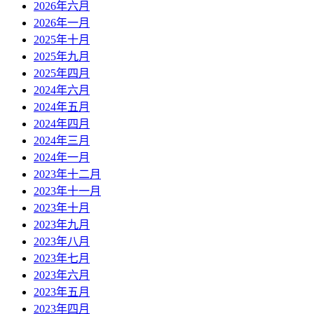
2026年六月
2026年一月
2025年十月
2025年九月
2025年四月
2024年六月
2024年五月
2024年四月
2024年三月
2024年一月
2023年十二月
2023年十一月
2023年十月
2023年九月
2023年八月
2023年七月
2023年六月
2023年五月
2023年四月