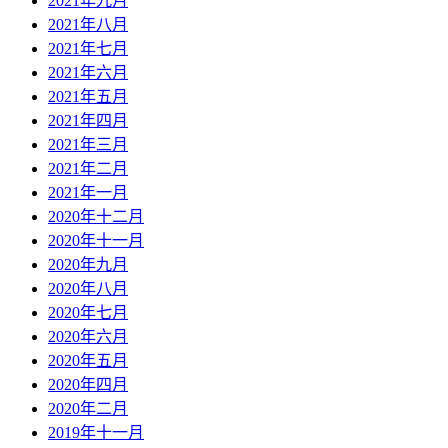
2021年九月
2021年八月
2021年七月
2021年六月
2021年五月
2021年四月
2021年三月
2021年二月
2021年一月
2020年十二月
2020年十一月
2020年九月
2020年八月
2020年七月
2020年六月
2020年五月
2020年四月
2020年二月
2019年十一月