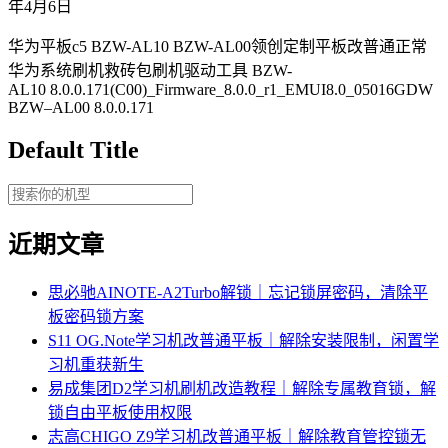
年4月6日
华为平板c5 BZW-AL10 BZW-AL00领创定制平板改普通正常
华为系统刷机救砖包刷机驱动工具 BZW-
AL10 8.0.0.171(C00)_Firmware_8.0.0_r1_EMUI8.0_05016GDW
BZW–AL00 8.0.0.171
Default Title
近期文章
思必驰AINOTE‑A2Turbo解锁｜忘记锁屏密码，清除平
板密码锁方案
S11 OG.Note学习机改普通平板｜解除安装限制，闲置学
习机重获新生
易成集团D2学习机刷机改造教程｜解除专属教育锁，解
锁自由平板使用权限
志高CHIGO Z9学习机改普通平板｜解除教育管控锁无