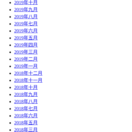
2019年十月
2019年九月
2019年八月
2019年七月
2019年六月
2019年五月
2019年四月
2019年三月
2019年二月
2019年一月
2018年十二月
2018年十一月
2018年十月
2018年九月
2018年八月
2018年七月
2018年六月
2018年五月
2018年三月