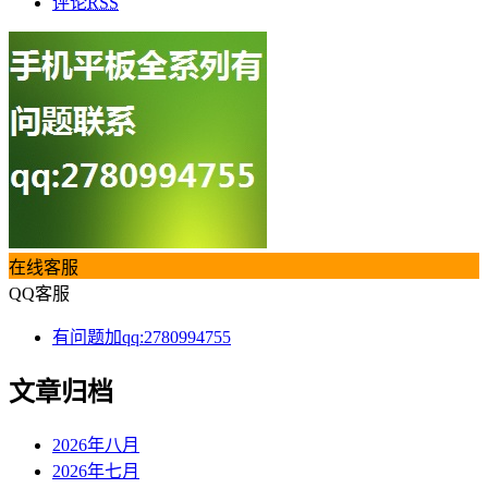
评论
RSS
在线客服
QQ客服
有问题加qq:2780994755
文章归档
2026年八月
2026年七月