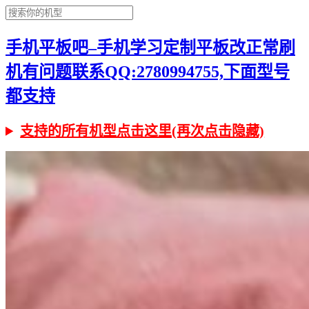
手机平板吧–手机学习定制平板改正常刷
机有问题联系QQ:2780994755,下面型号
都支持
支持的所有机型点击这里(再次点击隐藏)