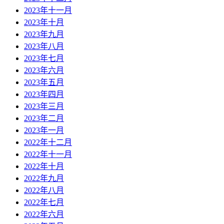
2023年十一月
2023年十月
2023年九月
2023年八月
2023年七月
2023年六月
2023年五月
2023年四月
2023年三月
2023年二月
2023年一月
2022年十二月
2022年十一月
2022年十月
2022年九月
2022年八月
2022年七月
2022年六月