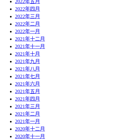
2022年五月
2022年四月
2022年三月
2022年二月
2022年一月
2021年十二月
2021年十一月
2021年十月
2021年九月
2021年八月
2021年七月
2021年六月
2021年五月
2021年四月
2021年三月
2021年二月
2021年一月
2020年十二月
2020年十一月