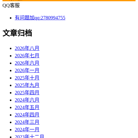
QQ客服
有问题加qq:2780994755
文章归档
2026年八月
2026年七月
2026年六月
2026年一月
2025年十月
2025年九月
2025年四月
2024年六月
2024年五月
2024年四月
2024年三月
2024年一月
2023年十二月