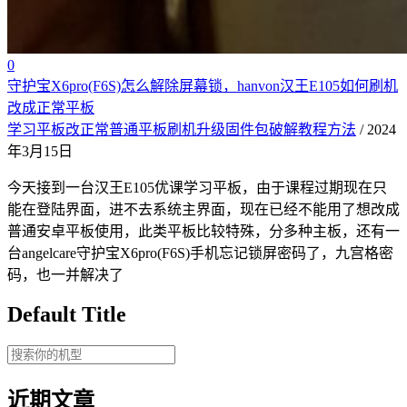
0
守护宝X6pro(F6S)怎么解除屏幕锁，hanvon汉王E105如何刷机
改成正常平板
学习平板改正常普通平板刷机升级固件包破解教程方法
/ 2024
年3月15日
今天接到一台汉王E105优课学习平板，由于课程过期现在只
能在登陆界面，进不去系统主界面，现在已经不能用了想改成
普通安卓平板使用，此类平板比较特殊，分多种主板，还有一
台angelcare守护宝X6pro(F6S)手机忘记锁屏密码了，九宫格密
码，也一并解决了
Default Title
近期文章