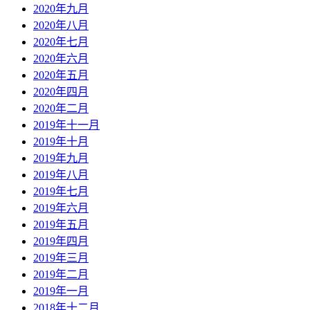
2020年九月
2020年八月
2020年七月
2020年六月
2020年五月
2020年四月
2020年二月
2019年十一月
2019年十月
2019年九月
2019年八月
2019年七月
2019年六月
2019年五月
2019年四月
2019年三月
2019年二月
2019年一月
2018年十二月