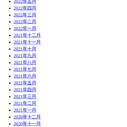
2022年五月
2022年四月
2022年三月
2022年二月
2022年一月
2021年十二月
2021年十一月
2021年十月
2021年九月
2021年八月
2021年七月
2021年六月
2021年五月
2021年四月
2021年三月
2021年二月
2021年一月
2020年十二月
2020年十一月