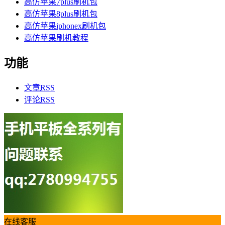
高仿苹果7plus刷机包
高仿苹果8plus刷机包
高仿苹果iphonex刷机包
高仿苹果刷机教程
功能
文章
RSS
评论
RSS
在线客服