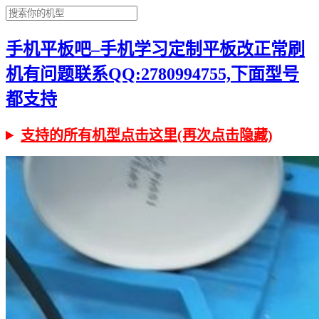
手机平板吧–手机学习定制平板改正常刷
机有问题联系QQ:2780994755,下面型号
都支持
支持的所有机型点击这里(再次点击隐藏)