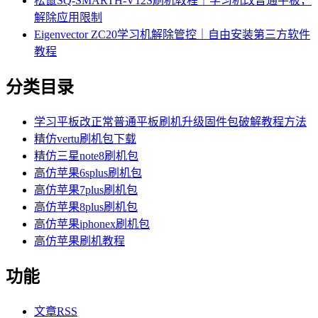
松鼠SQ-SMARTH-V12S刷机教程｜学习机改普通平板，
解除应用限制
Eigenvector ZC20学习机解除管控｜自由安装第三方软件
教程
分类目录
学习平板改正常普通平板刷机升级固件包破解教程方法
精仿vertu刷机包下载
精仿三星note8刷机包
高仿苹果6splus刷机包
高仿苹果7plus刷机包
高仿苹果8plus刷机包
高仿苹果iphonex刷机包
高仿苹果刷机教程
功能
文章
RSS