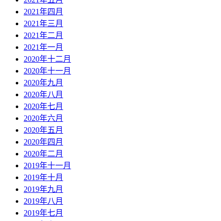
2021年四月
2021年三月
2021年二月
2021年一月
2020年十二月
2020年十一月
2020年九月
2020年八月
2020年七月
2020年六月
2020年五月
2020年四月
2020年二月
2019年十一月
2019年十月
2019年九月
2019年八月
2019年七月