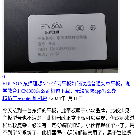
0
EDUSOA东师理想M10学习平板如何改成普通安卓平板，说
学教育1 CM360怎么刷机包下载，无法安装app怎么办
精仿三星note8刷机包
/ 2024年1月11日
今天接到一台东师的平板，此平板属于小众品牌，比较少见，
主板型号也不清楚，此机器改正常平板可以实现，但改起来过
程比较复杂，必须有一定得编程知识，小伙伴现在毕业了，用
不到学习系统了，此机器得usb调试都被禁用了，属于管控系