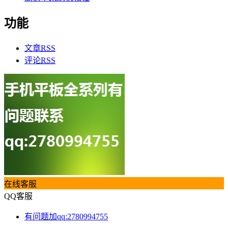
功能
文章
RSS
评论
RSS
在线客服
QQ客服
有问题加qq:2780994755