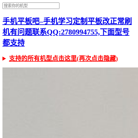
手机平板吧–手机学习定制平板改正常刷
机有问题联系QQ:2780994755,下面型号
都支持
支持的所有机型点击这里(再次点击隐藏)