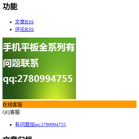
功能
文章
RSS
评论
RSS
在线客服
QQ客服
有问题加qq:2780994755