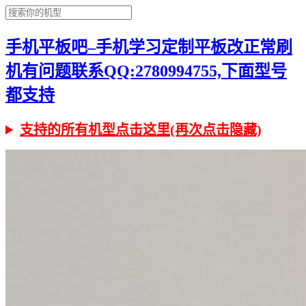
手机平板吧–手机学习定制平板改正常刷
机有问题联系QQ:2780994755,下面型号
都支持
支持的所有机型点击这里(再次点击隐藏)