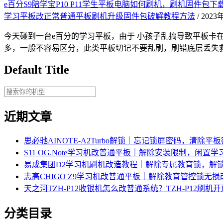
e百分S9陪学宝P10 P11学生平板电脑如何刷机，刷机固件
学习平板改正常普通平板刷机升级固件包破解教程方法
/ 202
今天碰到一台e百分的学习平板，由于 小孩子乱搞导致平板卡
多，一般不容易区分，此类平板切记不要乱刷，刷错底层丢失
Default Title
近期文章
思必驰AINOTE‑A2Turbo解锁｜忘记锁屏密码，清除平
S11 OG.Note学习机改普通平板｜解除安装限制，闲置
易成集团D2学习机刷机改造教程｜解除专属教育锁，解
志高CHIGO Z9学习机改普通平板｜解除教育管控锁无
天之河TZH-P12收银机怎么改普通系统？TZH-P12刷
分类目录