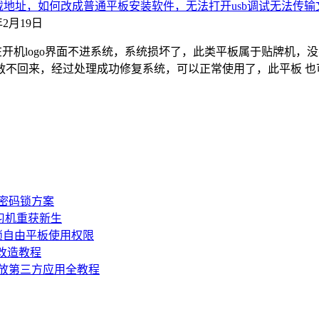
包下载地址，如何改成普通平板安装软件，无法打开usb调试无法传
3年2月19日
在开机logo界面不进系统，系统损坏了，此类平板属于贴牌机
救不回来，经过处理成功修复系统，可以正常使用了，此平板 
板密码锁方案
学习机重获新生
锁自由平板使用权限
损改造教程
机开放第三方应用全教程