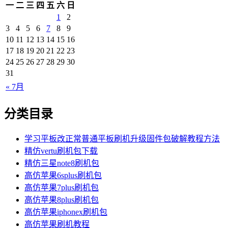
一
二
三
四
五
六
日
1
2
3
4
5
6
7
8
9
10
11
12
13
14
15
16
17
18
19
20
21
22
23
24
25
26
27
28
29
30
31
« 7月
分类目录
学习平板改正常普通平板刷机升级固件包破解教程方法
精仿vertu刷机包下载
精仿三星note8刷机包
高仿苹果6splus刷机包
高仿苹果7plus刷机包
高仿苹果8plus刷机包
高仿苹果iphonex刷机包
高仿苹果刷机教程