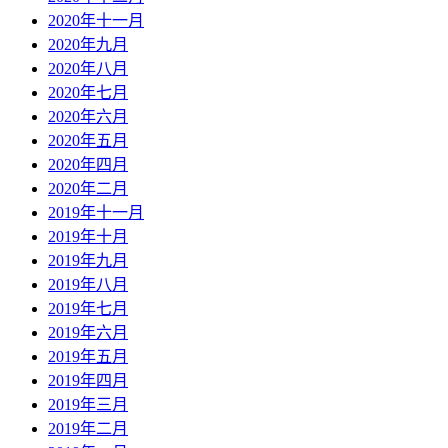
2020年十一月
2020年九月
2020年八月
2020年七月
2020年六月
2020年五月
2020年四月
2020年二月
2019年十一月
2019年十月
2019年九月
2019年八月
2019年七月
2019年六月
2019年五月
2019年四月
2019年三月
2019年二月