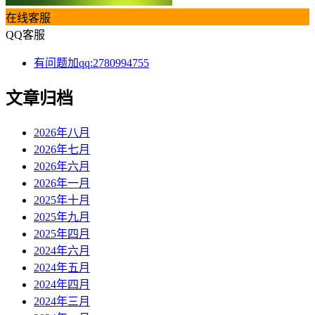
在线客服
QQ客服
有问题加qq:2780994755
文章归档
2026年八月
2026年七月
2026年六月
2026年一月
2025年十月
2025年九月
2025年四月
2024年六月
2024年五月
2024年四月
2024年三月