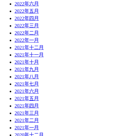
2022年六月
2022年五月
2022年四月
2022年三月
2022年二月
2022年一月
2021年十二月
2021年十一月
2021年十月
2021年九月
2021年八月
2021年七月
2021年六月
2021年五月
2021年四月
2021年三月
2021年二月
2021年一月
2020年十二月