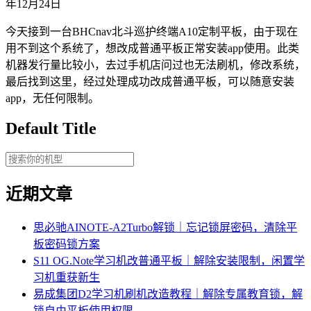
年12月24日
今天接到一台BHCnav北斗巡护终端A10定制平板，由于现在
用不到这个系统了，想改成普通平板正常安装app使用。此类
机器发行量比较小，去过手机店问过也无法刷机，修改系统，
最后找到这里，经过处理成功改成普通平板，可以随意安装
app，无任何限制。
Default Title
近期文章
思必驰AINOTE‑A2Turbo解锁｜忘记锁屏密码，清除平
板密码锁方案
S11 OG.Note学习机改普通平板｜解除安装限制，闲置学
习机重获新生
易成集团D2学习机刷机改造教程｜解除专属教育锁，解
锁自由平板使用权限