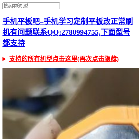
手机平板吧–手机学习定制平板改正常刷
机有问题联系QQ:2780994755,下面型号
都支持
支持的所有机型点击这里(再次点击隐藏)