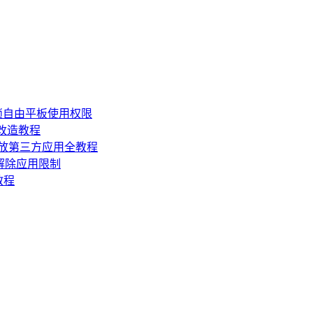
锁自由平板使用权限
损改造教程
机开放第三方应用全教程
，解除应用限制
教程