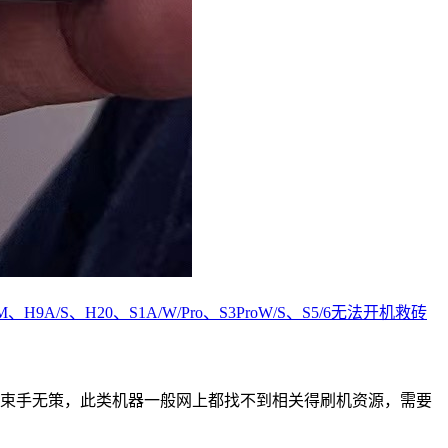
H9A/S、H20、S1A/W/Pro、S3ProW/S、S5/6无法开机救砖
也束手无策，此类机器一般网上都找不到相关得刷机资源，需要