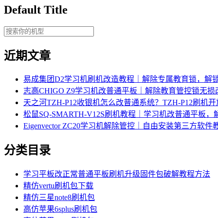
Default Title
近期文章
易成集团D2学习机刷机改造教程｜解除专属教育锁，解
志高CHIGO Z9学习机改普通平板｜解除教育管控锁无
天之河TZH-P12收银机怎么改普通系统？TZH-P12刷
松鼠SQ-SMARTH-V12S刷机教程｜学习机改普通平板
Eigenvector ZC20学习机解除管控｜自由安装第三方软件
分类目录
学习平板改正常普通平板刷机升级固件包破解教程方法
精仿vertu刷机包下载
精仿三星note8刷机包
高仿苹果6splus刷机包