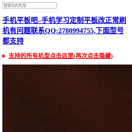
手机平板吧–手机学习定制平板改正常刷
机有问题联系QQ:2780994755,下面型号
都支持
支持的所有机型点击这里(再次点击隐藏)