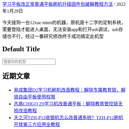
学习平板改正常普通平板刷机升级固件包破解教程方法
/ 2022
年1月29日
今天接到一台12xue minis的机器，原机是十二学的定制系统，
需要登陆才能进入桌面，无法安装app和打开usb调试，usb存
储也不行，经过一番研究修改终于成功搞定此机型
Default Title
近期文章
易成集团D2学习机刷机改造教程｜解除专属教育锁，解
锁自由平板使用权限
志高CHIGO Z9学习机改普通平板｜解除教育管控锁无
损改造教程
天之河TZH-P12收银机怎么改普通系统？TZH-P12刷机
开放第三方应用全教程