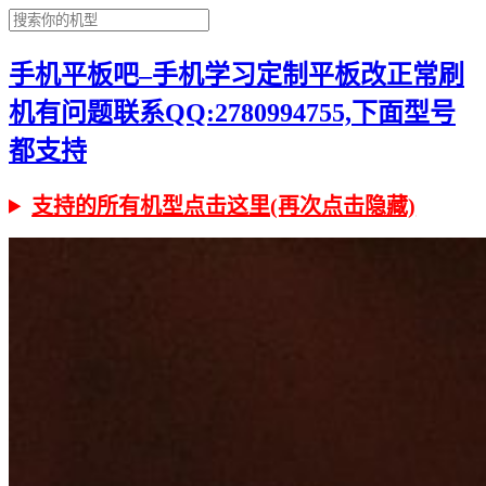
手机平板吧–手机学习定制平板改正常刷
机有问题联系QQ:2780994755,下面型号
都支持
支持的所有机型点击这里(再次点击隐藏)