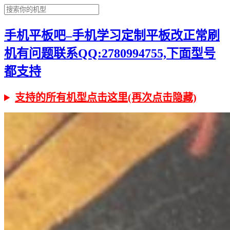
手机平板吧–手机学习定制平板改正常刷
机有问题联系QQ:2780994755,下面型号
都支持
支持的所有机型点击这里(再次点击隐藏)