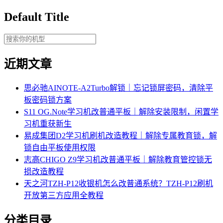
Default Title
近期文章
思必驰AINOTE‑A2Turbo解锁｜忘记锁屏密码，清除平
板密码锁方案
S11 OG.Note学习机改普通平板｜解除安装限制，闲置学
习机重获新生
易成集团D2学习机刷机改造教程｜解除专属教育锁，解
锁自由平板使用权限
志高CHIGO Z9学习机改普通平板｜解除教育管控锁无
损改造教程
天之河TZH-P12收银机怎么改普通系统？TZH-P12刷机
开放第三方应用全教程
分类目录