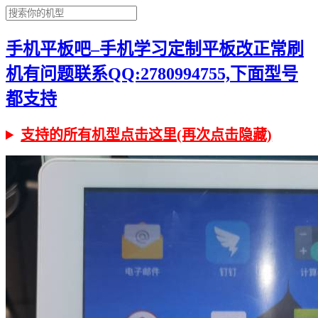
手机平板吧–手机学习定制平板改正常刷
机有问题联系QQ:2780994755,下面型号
都支持
支持的所有机型点击这里(再次点击隐藏)