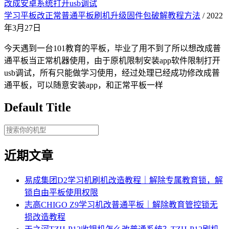
改成安卓系统打开usb调试
学习平板改正常普通平板刷机升级固件包破解教程方法
/ 2022
年3月27日
今天遇到一台101教育的平板，毕业了用不到了所以想改成普
通平板当正常机器使用，由于原机限制安装app软件限制打开
usb调试，所有只能做学习使用，经过处理已经成功修改成普
通平板，可以随意安装app，和正常平板一样
Default Title
近期文章
易成集团D2学习机刷机改造教程｜解除专属教育锁，解
锁自由平板使用权限
志高CHIGO Z9学习机改普通平板｜解除教育管控锁无
损改造教程