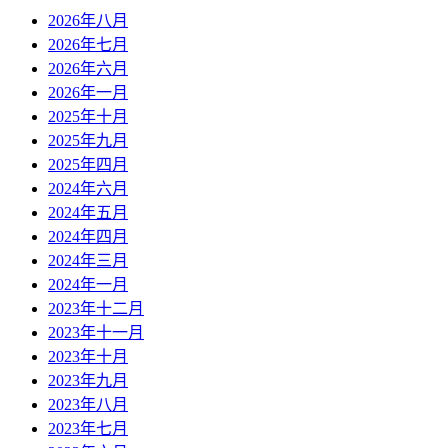
2026年八月
2026年七月
2026年六月
2026年一月
2025年十月
2025年九月
2025年四月
2024年六月
2024年五月
2024年四月
2024年三月
2024年一月
2023年十二月
2023年十一月
2023年十月
2023年九月
2023年八月
2023年七月