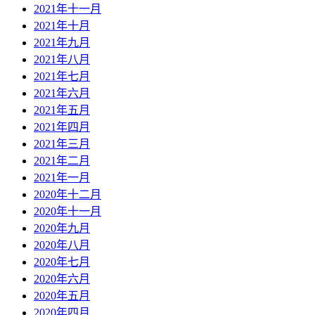
2021年十一月
2021年十月
2021年九月
2021年八月
2021年七月
2021年六月
2021年五月
2021年四月
2021年三月
2021年二月
2021年一月
2020年十二月
2020年十一月
2020年九月
2020年八月
2020年七月
2020年六月
2020年五月
2020年四月