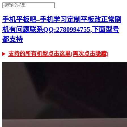
手机平板吧–手机学习定制平板改正常刷
机有问题联系QQ:2780994755,下面型号
都支持
支持的所有机型点击这里(再次点击隐藏)