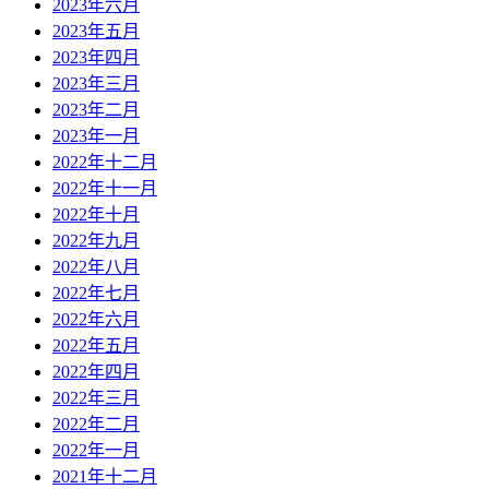
2023年六月
2023年五月
2023年四月
2023年三月
2023年二月
2023年一月
2022年十二月
2022年十一月
2022年十月
2022年九月
2022年八月
2022年七月
2022年六月
2022年五月
2022年四月
2022年三月
2022年二月
2022年一月
2021年十二月