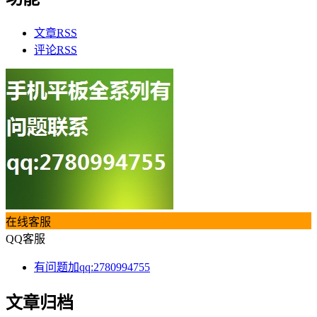
文章
RSS
评论
RSS
在线客服
QQ客服
有问题加qq:2780994755
文章归档