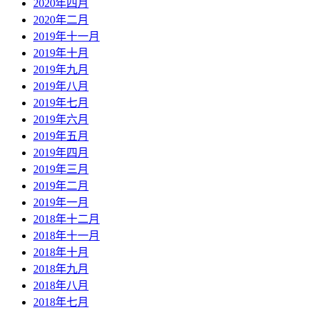
2020年四月
2020年二月
2019年十一月
2019年十月
2019年九月
2019年八月
2019年七月
2019年六月
2019年五月
2019年四月
2019年三月
2019年二月
2019年一月
2018年十二月
2018年十一月
2018年十月
2018年九月
2018年八月
2018年七月