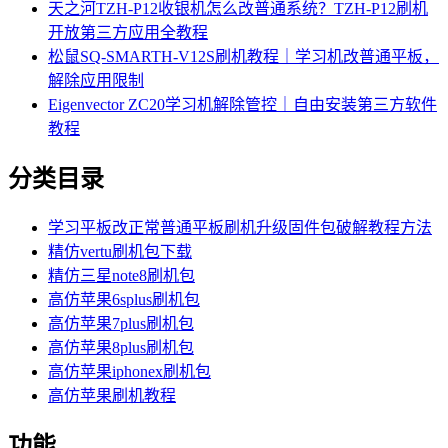
天之河TZH-P12收银机怎么改普通系统？TZH-P12刷机
开放第三方应用全教程
松鼠SQ-SMARTH-V12S刷机教程｜学习机改普通平板，
解除应用限制
Eigenvector ZC20学习机解除管控｜自由安装第三方软件
教程
分类目录
学习平板改正常普通平板刷机升级固件包破解教程方法
精仿vertu刷机包下载
精仿三星note8刷机包
高仿苹果6splus刷机包
高仿苹果7plus刷机包
高仿苹果8plus刷机包
高仿苹果iphonex刷机包
高仿苹果刷机教程
功能