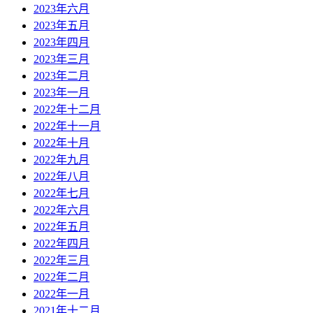
2023年六月
2023年五月
2023年四月
2023年三月
2023年二月
2023年一月
2022年十二月
2022年十一月
2022年十月
2022年九月
2022年八月
2022年七月
2022年六月
2022年五月
2022年四月
2022年三月
2022年二月
2022年一月
2021年十二月