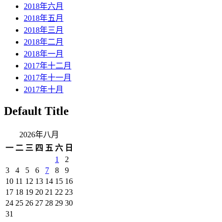
2018年六月
2018年五月
2018年三月
2018年二月
2018年一月
2017年十二月
2017年十一月
2017年十月
Default Title
2026年八月
一
二
三
四
五
六
日
1
2
3
4
5
6
7
8
9
10
11
12
13
14
15
16
17
18
19
20
21
22
23
24
25
26
27
28
29
30
31