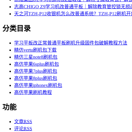
志高CHIGO Z9学习机改普通平板｜解除教育管控锁无
天之河TZH-P12收银机怎么改普通系统？TZH-P12刷
分类目录
学习平板改正常普通平板刷机升级固件包破解教程方法
精仿vertu刷机包下载
精仿三星note8刷机包
高仿苹果6splus刷机包
高仿苹果7plus刷机包
高仿苹果8plus刷机包
高仿苹果iphonex刷机包
高仿苹果刷机教程
功能
文章
RSS
评论
RSS