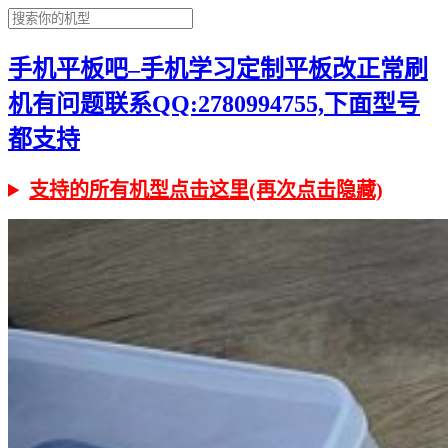
手机平板吧–手机学习定制平板改正常刷
机有问题联系QQ:2780994755,下面型号
都支持
支持的所有机型点击这里(再次点击隐藏)