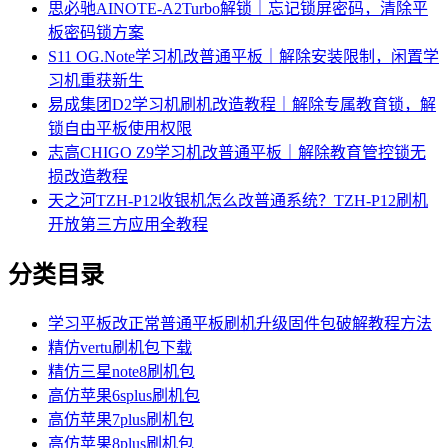
思必驰AINOTE‑A2Turbo解锁｜忘记锁屏密码，清除平
板密码锁方案
S11 OG.Note学习机改普通平板｜解除安装限制，闲置学
习机重获新生
易成集团D2学习机刷机改造教程｜解除专属教育锁，解
锁自由平板使用权限
志高CHIGO Z9学习机改普通平板｜解除教育管控锁无
损改造教程
天之河TZH-P12收银机怎么改普通系统？TZH-P12刷机
开放第三方应用全教程
分类目录
学习平板改正常普通平板刷机升级固件包破解教程方法
精仿vertu刷机包下载
精仿三星note8刷机包
高仿苹果6splus刷机包
高仿苹果7plus刷机包
高仿苹果8plus刷机包