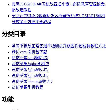
志高CHIGO Z9学习机改普通平板｜解除教育管控锁无
损改造教程
天之河TZH-P12收银机怎么改普通系统？TZH-P12刷机
开放第三方应用全教程
分类目录
学习平板改正常普通平板刷机升级固件包破解教程方法
精仿vertu刷机包下载
精仿三星note8刷机包
高仿苹果6splus刷机包
高仿苹果7plus刷机包
高仿苹果8plus刷机包
高仿苹果iphonex刷机包
高仿苹果刷机教程
功能