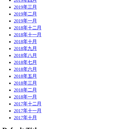
2019年四月
2019年三月
2019年二月
2019年一月
2018年十二月
2018年十一月
2018年十月
2018年九月
2018年八月
2018年七月
2018年六月
2018年五月
2018年三月
2018年二月
2018年一月
2017年十二月
2017年十一月
2017年十月