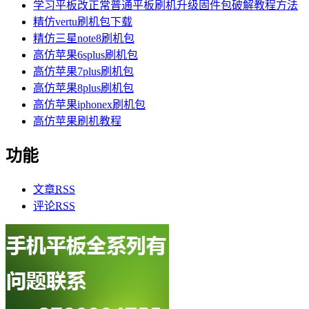
学习平板改正常普通平板刷机升级固件包破解教程方法
精仿vertu刷机包下载
精仿三星note8刷机包
高仿苹果6splus刷机包
高仿苹果7plus刷机包
高仿苹果8plus刷机包
高仿苹果iphonex刷机包
高仿苹果刷机教程
功能
文章
RSS
评论
RSS