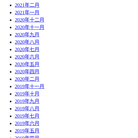
2021年二月
2021年一月
2020年十二月
2020年十一月
2020年九月
2020年八月
2020年七月
2020年六月
2020年五月
2020年四月
2020年二月
2019年十一月
2019年十月
2019年九月
2019年八月
2019年七月
2019年六月
2019年五月