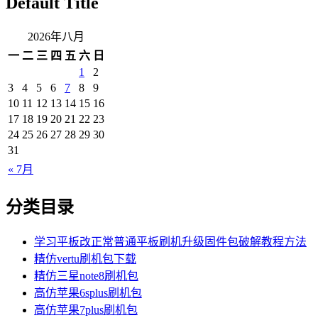
Default Title
2026年八月
一
二
三
四
五
六
日
1
2
3
4
5
6
7
8
9
10
11
12
13
14
15
16
17
18
19
20
21
22
23
24
25
26
27
28
29
30
31
« 7月
分类目录
学习平板改正常普通平板刷机升级固件包破解教程方法
精仿vertu刷机包下载
精仿三星note8刷机包
高仿苹果6splus刷机包
高仿苹果7plus刷机包