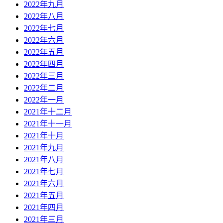
2022年九月
2022年八月
2022年七月
2022年六月
2022年五月
2022年四月
2022年三月
2022年二月
2022年一月
2021年十二月
2021年十一月
2021年十月
2021年九月
2021年八月
2021年七月
2021年六月
2021年五月
2021年四月
2021年三月