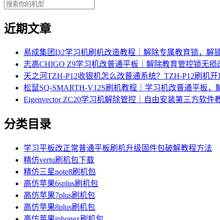
近期文章
易成集团D2学习机刷机改造教程｜解除专属教育锁，解
志高CHIGO Z9学习机改普通平板｜解除教育管控锁无
天之河TZH-P12收银机怎么改普通系统？TZH-P12刷
松鼠SQ-SMARTH-V12S刷机教程｜学习机改普通平板
Eigenvector ZC20学习机解除管控｜自由安装第三方软件
分类目录
学习平板改正常普通平板刷机升级固件包破解教程方法
精仿vertu刷机包下载
精仿三星note8刷机包
高仿苹果6splus刷机包
高仿苹果7plus刷机包
高仿苹果8plus刷机包
高仿苹果iphonex刷机包