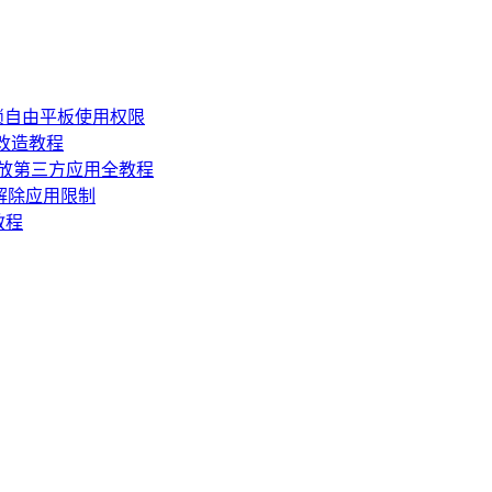
锁自由平板使用权限
损改造教程
机开放第三方应用全教程
，解除应用限制
教程