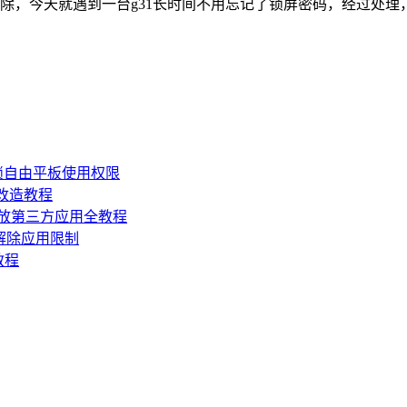
解除，今天就遇到一台g31长时间不用忘记了锁屏密码，经过处理
锁自由平板使用权限
损改造教程
机开放第三方应用全教程
，解除应用限制
教程