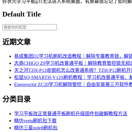
好状元学习平板g31无法进入系统桌面，有屏幕锁忘记了如何
Default Title
近期文章
易成集团D2学习机刷机改造教程｜解除专属教育锁，解
志高CHIGO Z9学习机改普通平板｜解除教育管控锁无
天之河TZH-P12收银机怎么改普通系统？TZH-P12刷
松鼠SQ-SMARTH-V12S刷机教程｜学习机改普通平板
Eigenvector ZC20学习机解除管控｜自由安装第三方软件
分类目录
学习平板改正常普通平板刷机升级固件包破解教程方法
精仿vertu刷机包下载
精仿三星note8刷机包