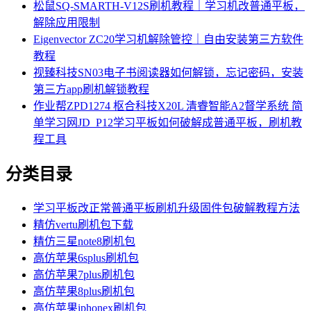
松鼠SQ-SMARTH-V12S刷机教程｜学习机改普通平板，
解除应用限制
Eigenvector ZC20学习机解除管控｜自由安装第三方软件
教程
视臻科技SN03电子书阅读器如何解锁，忘记密码，安装
第三方app刷机解锁教程
作业帮ZPD1274 枢合科技X20L 清睿智能A2督学系统 简
单学习网JD_P12学习平板如何破解成普通平板，刷机教
程工具
分类目录
学习平板改正常普通平板刷机升级固件包破解教程方法
精仿vertu刷机包下载
精仿三星note8刷机包
高仿苹果6splus刷机包
高仿苹果7plus刷机包
高仿苹果8plus刷机包
高仿苹果iphonex刷机包