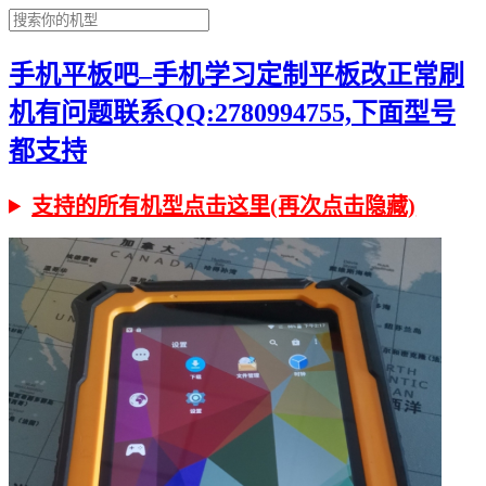
手机平板吧–手机学习定制平板改正常刷
机有问题联系QQ:2780994755,下面型号
都支持
支持的所有机型点击这里(再次点击隐藏)