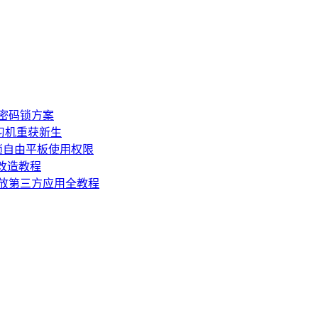
板密码锁方案
学习机重获新生
锁自由平板使用权限
损改造教程
机开放第三方应用全教程