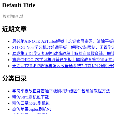
Default Title
近期文章
思必驰AINOTE‑A2Turbo解锁｜忘记锁屏密码，清除平
S11 OG.Note学习机改普通平板｜解除安装限制，闲置
易成集团D2学习机刷机改造教程｜解除专属教育锁，解
志高CHIGO Z9学习机改普通平板｜解除教育管控锁无
天之河TZH-P12收银机怎么改普通系统？TZH-P12刷
分类目录
学习平板改正常普通平板刷机升级固件包破解教程方法
精仿vertu刷机包下载
精仿三星note8刷机包
高仿苹果6splus刷机包