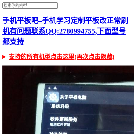
手机平板吧–手机学习定制平板改正常刷
机有问题联系QQ:2780994755,下面型号
都支持
支持的所有机型点击这里(再次点击隐藏)