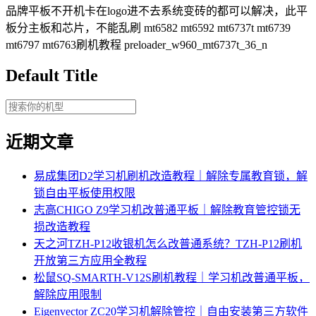
品牌平板不开机卡在logo进不去系统变砖的都可以解决，此平
板分主板和芯片，不能乱刷 mt6582 mt6592 mt6737t mt6739
mt6797 mt6763刷机教程 preloader_w960_mt6737t_36_n
Default Title
近期文章
易成集团D2学习机刷机改造教程｜解除专属教育锁，解
锁自由平板使用权限
志高CHIGO Z9学习机改普通平板｜解除教育管控锁无
损改造教程
天之河TZH-P12收银机怎么改普通系统？TZH-P12刷机
开放第三方应用全教程
松鼠SQ-SMARTH-V12S刷机教程｜学习机改普通平板，
解除应用限制
Eigenvector ZC20学习机解除管控｜自由安装第三方软件