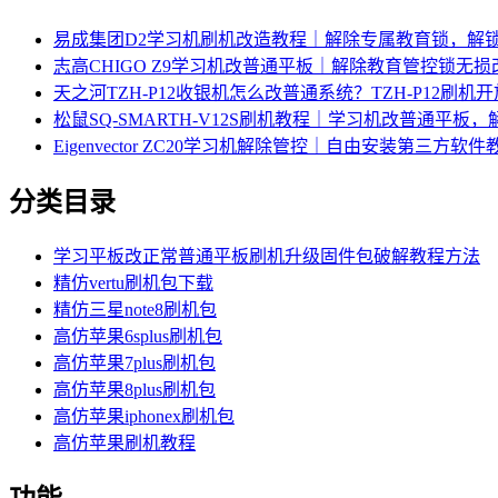
易成集团D2学习机刷机改造教程｜解除专属教育锁，解
志高CHIGO Z9学习机改普通平板｜解除教育管控锁无
天之河TZH-P12收银机怎么改普通系统？TZH-P12刷
松鼠SQ-SMARTH-V12S刷机教程｜学习机改普通平板
Eigenvector ZC20学习机解除管控｜自由安装第三方软件
分类目录
学习平板改正常普通平板刷机升级固件包破解教程方法
精仿vertu刷机包下载
精仿三星note8刷机包
高仿苹果6splus刷机包
高仿苹果7plus刷机包
高仿苹果8plus刷机包
高仿苹果iphonex刷机包
高仿苹果刷机教程