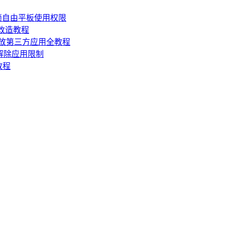
锁自由平板使用权限
损改造教程
机开放第三方应用全教程
，解除应用限制
教程