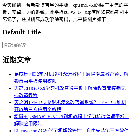
今天碰到一台新款博智星的平板，cpu mt6763的属于主流的平
板，安卓8.1.0的系统，此平板k63v2_64_bsp有防盗密码锁机主
忘记了，经过研究成功解除密码，此平板图片如下
Default Title
近期文章
易成集团D2学习机刷机改造教程｜解除专属教育锁，解
锁自由平板使用权限
志高CHIGO Z9学习机改普通平板｜解除教育管控锁无
损改造教程
天之河TZH-P12收银机怎么改普通系统？TZH-P12刷机
开放第三方应用全教程
松鼠SQ-SMARTH-V12S刷机教程｜学习机改普通平板，
解除应用限制
Eigenvector ZC20学习机解除管控｜自由安装第三方软件