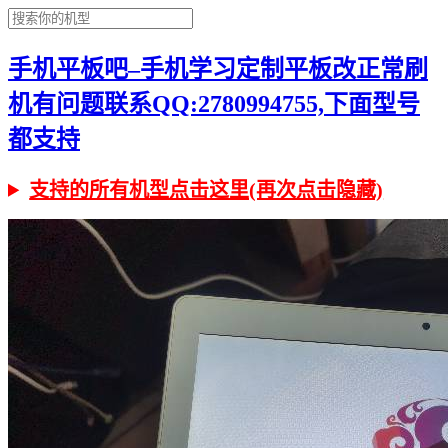
手机平板吧–手机学习定制平板改正常刷
机有问题联系QQ:2780994755,下面型号
都支持
支持的所有机型点击这里(再次点击隐藏)