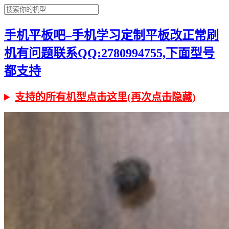
手机平板吧–手机学习定制平板改正常刷
机有问题联系QQ:2780994755,下面型号
都支持
支持的所有机型点击这里(再次点击隐藏)