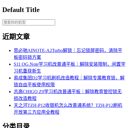
Default Title
近期文章
思必驰AINOTE‑A2Turbo解锁｜忘记锁屏密码，清除平
板密码锁方案
S11 OG.Note学习机改普通平板｜解除安装限制，闲置学
习机重获新生
易成集团D2学习机刷机改造教程｜解除专属教育锁，解
锁自由平板使用权限
志高CHIGO Z9学习机改普通平板｜解除教育管控锁无
损改造教程
天之河TZH-P12收银机怎么改普通系统？TZH-P12刷机
开放第三方应用全教程
分类目录