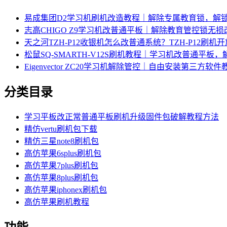
易成集团D2学习机刷机改造教程｜解除专属教育锁，解
志高CHIGO Z9学习机改普通平板｜解除教育管控锁无
天之河TZH-P12收银机怎么改普通系统？TZH-P12刷
松鼠SQ-SMARTH-V12S刷机教程｜学习机改普通平板
Eigenvector ZC20学习机解除管控｜自由安装第三方软件
分类目录
学习平板改正常普通平板刷机升级固件包破解教程方法
精仿vertu刷机包下载
精仿三星note8刷机包
高仿苹果6splus刷机包
高仿苹果7plus刷机包
高仿苹果8plus刷机包
高仿苹果iphonex刷机包
高仿苹果刷机教程