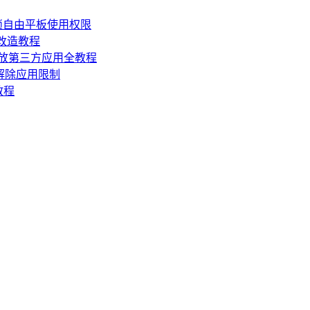
锁自由平板使用权限
损改造教程
机开放第三方应用全教程
，解除应用限制
教程