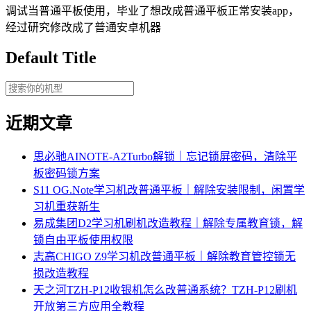
调试当普通平板使用，毕业了想改成普通平板正常安装app，
经过研究修改成了普通安卓机器
Default Title
近期文章
思必驰AINOTE‑A2Turbo解锁｜忘记锁屏密码，清除平
板密码锁方案
S11 OG.Note学习机改普通平板｜解除安装限制，闲置学
习机重获新生
易成集团D2学习机刷机改造教程｜解除专属教育锁，解
锁自由平板使用权限
志高CHIGO Z9学习机改普通平板｜解除教育管控锁无
损改造教程
天之河TZH-P12收银机怎么改普通系统？TZH-P12刷机
开放第三方应用全教程