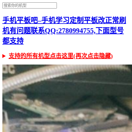
手机平板吧–手机学习定制平板改正常刷
机有问题联系QQ:2780994755,下面型号
都支持
支持的所有机型点击这里(再次点击隐藏)