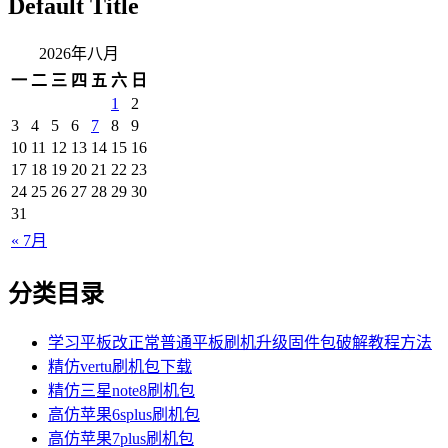
Default Title
2026年八月
一
二
三
四
五
六
日
1
2
3
4
5
6
7
8
9
10
11
12
13
14
15
16
17
18
19
20
21
22
23
24
25
26
27
28
29
30
31
« 7月
分类目录
学习平板改正常普通平板刷机升级固件包破解教程方法
精仿vertu刷机包下载
精仿三星note8刷机包
高仿苹果6splus刷机包
高仿苹果7plus刷机包