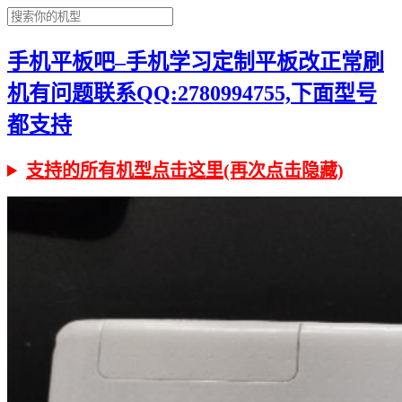
手机平板吧–手机学习定制平板改正常刷
机有问题联系QQ:2780994755,下面型号
都支持
支持的所有机型点击这里(再次点击隐藏)