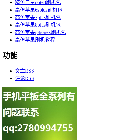
精仿三星note8刷机包
高仿苹果6splus刷机包
高仿苹果7plus刷机包
高仿苹果8plus刷机包
高仿苹果iphonex刷机包
高仿苹果刷机教程
功能
文章
RSS
评论
RSS