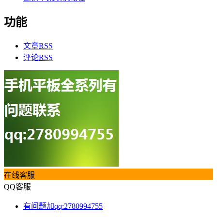
功能
文章
RSS
评论
RSS
在线客服
QQ客服
有问题加qq:2780994755