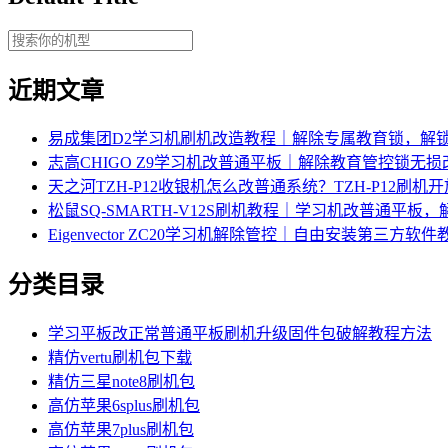
近期文章
易成集团D2学习机刷机改造教程｜解除专属教育锁，解
志高CHIGO Z9学习机改普通平板｜解除教育管控锁无
天之河TZH-P12收银机怎么改普通系统？TZH-P12刷
松鼠SQ-SMARTH-V12S刷机教程｜学习机改普通平板
Eigenvector ZC20学习机解除管控｜自由安装第三方软件
分类目录
学习平板改正常普通平板刷机升级固件包破解教程方法
精仿vertu刷机包下载
精仿三星note8刷机包
高仿苹果6splus刷机包
高仿苹果7plus刷机包