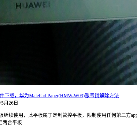
，华为MatePad Paper(HMW-W09)账号锁解除方法
3年5月26日
板继续使用，此平板属于定制管控平板，限制使用任何第三方ap
定两台平板