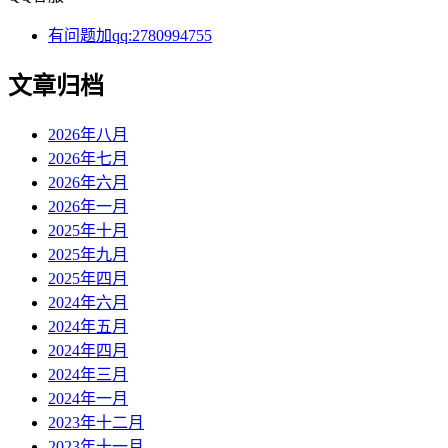
有问题加qq:2780994755
文章归档
2026年八月
2026年七月
2026年六月
2026年一月
2025年十月
2025年九月
2025年四月
2024年六月
2024年五月
2024年四月
2024年三月
2024年一月
2023年十二月
2023年十一月