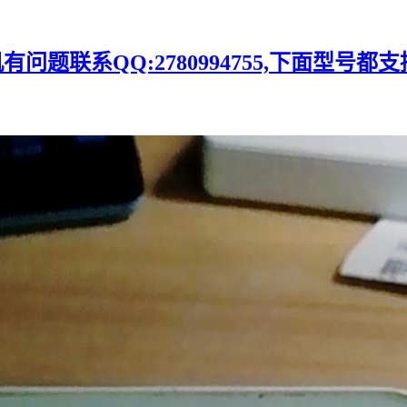
题联系QQ:2780994755,下面型号都支