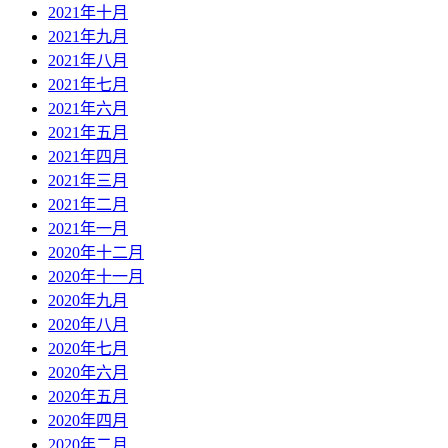
2021年十月
2021年九月
2021年八月
2021年七月
2021年六月
2021年五月
2021年四月
2021年三月
2021年二月
2021年一月
2020年十二月
2020年十一月
2020年九月
2020年八月
2020年七月
2020年六月
2020年五月
2020年四月
2020年二月