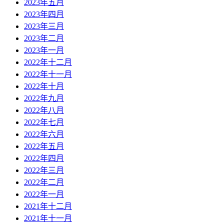
2023年五月
2023年四月
2023年三月
2023年二月
2023年一月
2022年十二月
2022年十一月
2022年十月
2022年九月
2022年八月
2022年七月
2022年六月
2022年五月
2022年四月
2022年三月
2022年二月
2022年一月
2021年十二月
2021年十一月