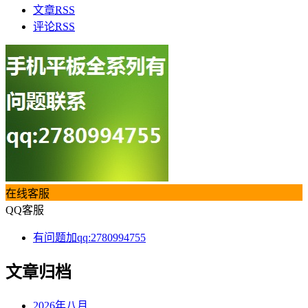
文章
RSS
评论
RSS
在线客服
QQ客服
有问题加qq:2780994755
文章归档
2026年八月