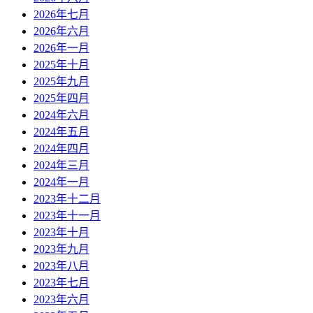
2026年七月
2026年六月
2026年一月
2025年十月
2025年九月
2025年四月
2024年六月
2024年五月
2024年四月
2024年三月
2024年一月
2023年十二月
2023年十一月
2023年十月
2023年九月
2023年八月
2023年七月
2023年六月