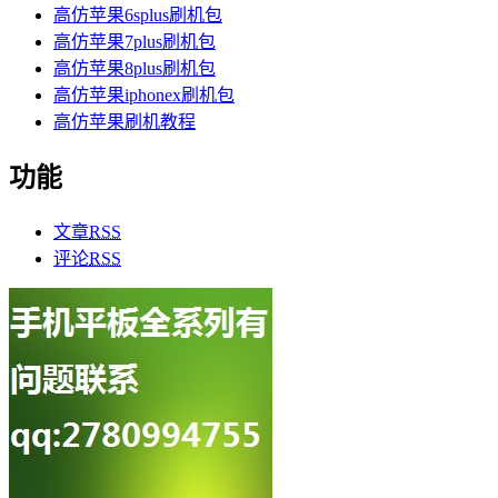
高仿苹果6splus刷机包
高仿苹果7plus刷机包
高仿苹果8plus刷机包
高仿苹果iphonex刷机包
高仿苹果刷机教程
功能
文章
RSS
评论
RSS