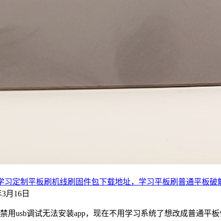
智慧课堂教育学习定制平板刷机线刷固件包下载地址，学习平板刷普通平板
2年3月16日
，禁用usb调试无法安装app，现在不用学习系统了想改成普通平板