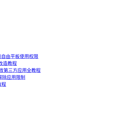
锁自由平板使用权限
损改造教程
机开放第三方应用全教程
，解除应用限制
教程