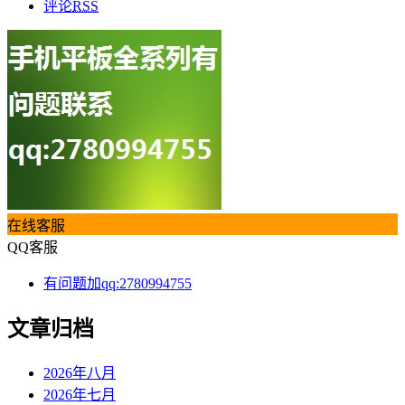
评论
RSS
在线客服
QQ客服
有问题加qq:2780994755
文章归档
2026年八月
2026年七月