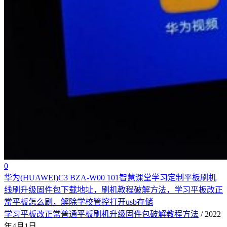
0
华为(HUAWEI)C3 BZA-W00 101智慧课堂学习定制平板刷机
线刷升级固件包下载地址，刷机教程破解方法，学习平板改正
常平板怎么刷，解除学校管控打开usb存储
学习平板改正常普通平板刷机升级固件包破解教程方法
/ 2022
年4月1日