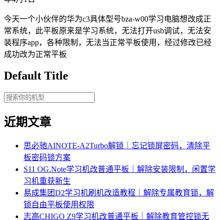
今天一个小伙伴的华为c3具体型号bza-w00学习电脑想改成正
常系统，此平板原来是学习系统，无法打开usb调试，无法安
装程序app，各种限制，无法当正常平板使用，经过修改已经
成功改为正常平板
Default Title
近期文章
思必驰AINOTE‑A2Turbo解锁｜忘记锁屏密码，清除平
板密码锁方案
S11 OG.Note学习机改普通平板｜解除安装限制，闲置学
习机重获新生
易成集团D2学习机刷机改造教程｜解除专属教育锁，解
锁自由平板使用权限
志高CHIGO Z9学习机改普通平板｜解除教育管控锁无