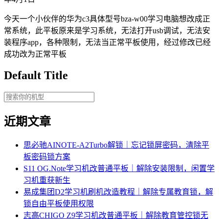
今天一个小伙伴的华为c3具体型号bza-w00学习电脑想改成正
常系统，此平板原来是学习系统，无法打开usb调试，无法安
装程序app，各种限制，无法当正常平板使用，经过修改已经
成功改为正常平板
Default Title
近期文章
思必驰AINOTE‑A2Turbo解锁｜忘记锁屏密码，清除平
板密码锁方案
S11 OG.Note学习机改普通平板｜解除安装限制，闲置学
习机重获新生
易成集团D2学习机刷机改造教程｜解除专属教育锁，解
锁自由平板使用权限
志高CHIGO Z9学习机改普通平板｜解除教育管控锁无