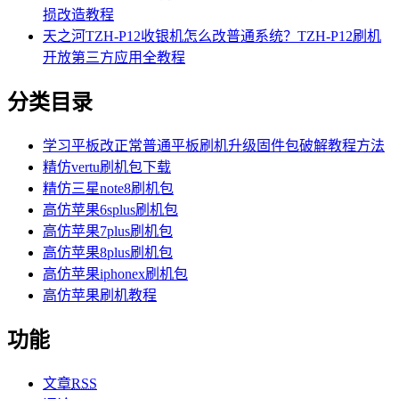
损改造教程
天之河TZH-P12收银机怎么改普通系统？TZH-P12刷机
开放第三方应用全教程
分类目录
学习平板改正常普通平板刷机升级固件包破解教程方法
精仿vertu刷机包下载
精仿三星note8刷机包
高仿苹果6splus刷机包
高仿苹果7plus刷机包
高仿苹果8plus刷机包
高仿苹果iphonex刷机包
高仿苹果刷机教程
功能
文章
RSS