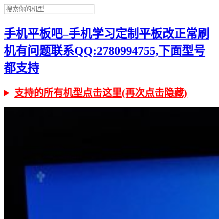
手机平板吧–手机学习定制平板改正常刷
机有问题联系QQ:2780994755,下面型号
都支持
支持的所有机型点击这里(再次点击隐藏)