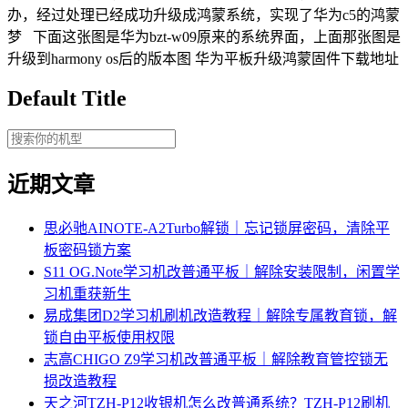
办，经过处理已经成功升级成鸿蒙系统，实现了华为c5的鸿蒙
梦 下面这张图是华为bzt-w09原来的系统界面，上面那张图是
升级到harmony os后的版本图 华为平板升级鸿蒙固件下载地址
Default Title
近期文章
思必驰AINOTE‑A2Turbo解锁｜忘记锁屏密码，清除平
板密码锁方案
S11 OG.Note学习机改普通平板｜解除安装限制，闲置学
习机重获新生
易成集团D2学习机刷机改造教程｜解除专属教育锁，解
锁自由平板使用权限
志高CHIGO Z9学习机改普通平板｜解除教育管控锁无
损改造教程
天之河TZH-P12收银机怎么改普通系统？TZH-P12刷机