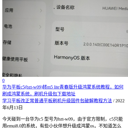
0
华为平板c5(bzt-w09)转m5 lite青春版升级鸿蒙系统教程，如何
刷成鸿蒙系统，刷机升级包下载地址
学习平板改正常普通平板刷机升级固件包破解教程方法
/ 2022
年6月13日
今天碰到一台华为c5 型号为bzt-w09，由于官方限制，c5只能
用emui8.0的系统，有些小伙伴想升级成鸿蒙os，不知道怎么