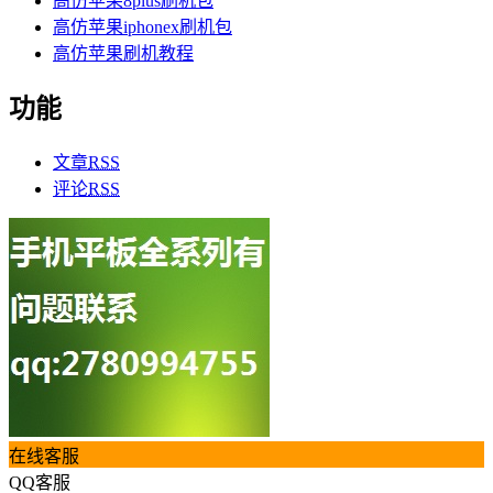
高仿苹果8plus刷机包
高仿苹果iphonex刷机包
高仿苹果刷机教程
功能
文章
RSS
评论
RSS
在线客服
QQ客服