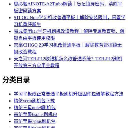
思必驰AINOTE‑A2Turbo解锁｜忘记锁屏密码，清除平
板密码锁方案
S11 OG.Note学习机改普通平板｜解除安装限制，闲置学
习机重获新生
易成集团D2学习机刷机改造教程｜解除专属教育锁，解
锁自由平板使用权限
志高CHIGO Z9学习机改普通平板｜解除教育管控锁无
损改造教程
天之河TZH-P12收银机怎么改普通系统？TZH-P12刷机
开放第三方应用全教程
分类目录
学习平板改正常普通平板刷机升级固件包破解教程方法
精仿vertu刷机包下载
精仿三星note8刷机包
高仿苹果6splus刷机包
高仿苹果7plus刷机包