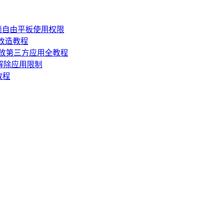
锁自由平板使用权限
损改造教程
机开放第三方应用全教程
，解除应用限制
教程