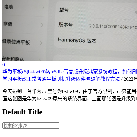
0
华为平板c5(bzt-w09)转m5 lite青春版升级鸿蒙系统教程
学习平板改正常普通平板刷机升级固件包破解教程方法
/ 202
今天碰到一台华为c5 型号为bzt-w09，由于官方限制，c5
面这张图是华为bzt-w09原来的系统界面，上面那张图是升级到h
Default Title