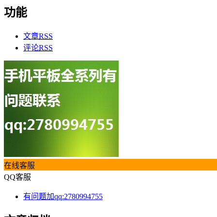
功能
文章
RSS
评论
RSS
在线客服
QQ客服
有问题加qq:2780994755