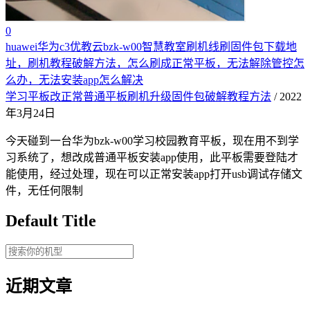
0
huawei华为c3优教云bzk-w00智慧教室刷机线刷固件包下载地
址，刷机教程破解方法，怎么刷成正常平板，无法解除管控怎
么办，无法安装app怎么解决
学习平板改正常普通平板刷机升级固件包破解教程方法
/ 2022
年3月24日
今天碰到一台华为bzk-w00学习校园教育平板，现在用不到学
习系统了，想改成普通平板安装app使用，此平板需要登陆才
能使用，经过处理，现在可以正常安装app打开usb调试存储文
件，无任何限制
Default Title
近期文章