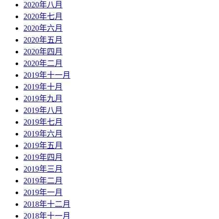
2020年八月
2020年七月
2020年六月
2020年五月
2020年四月
2020年二月
2019年十一月
2019年十月
2019年九月
2019年八月
2019年七月
2019年六月
2019年五月
2019年四月
2019年三月
2019年二月
2019年一月
2018年十二月
2018年十一月