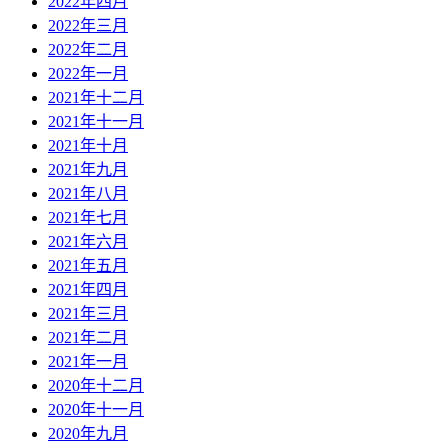
2022年四月
2022年三月
2022年二月
2022年一月
2021年十二月
2021年十一月
2021年十月
2021年九月
2021年八月
2021年七月
2021年六月
2021年五月
2021年四月
2021年三月
2021年二月
2021年一月
2020年十二月
2020年十一月
2020年九月