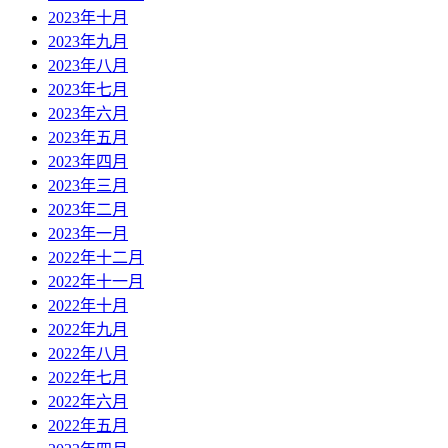
2023年十月
2023年九月
2023年八月
2023年七月
2023年六月
2023年五月
2023年四月
2023年三月
2023年二月
2023年一月
2022年十二月
2022年十一月
2022年十月
2022年九月
2022年八月
2022年七月
2022年六月
2022年五月